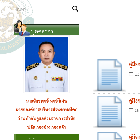
บุคคลากร
คู่มื
13
คู่มื
นายจักรพงษ์ หงษ์วิเศษ
นายกองค์การบริหารส่วนตำบลโคก
05
ว่าน กำกับดูแลส่วนราชการสำนัก
ปลัด กองช่าง กองคลัง
คู่มื