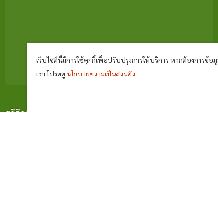
เว็บไซต์นี้มีการใช้คุกกี้เพื่อปรับปรุงการให้บริการ หากต้องการข้อมูล
เรา โปรดดู
นโยบายความเป็นส่วนตัว
สถิติการเยี่ยมชม
^
ผู้เยี่ยมชมทั้งหมด
759469
ผู้เยี่ยมชมวันนี้
2556
การดูหน้าเว็บ
5610
คนออนไลน์
0014