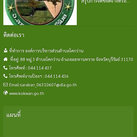
สรุปการจัดซื้จัดจ้างหรือ
การจัดหาพัสดุ
ปีงบประมาณ พ.ศ. 2569
24 มิ.ย. 2569
ติดต่อเรา
ที่ทำการ องค์การบริหารส่วนตำบลโคกว่าน
ที่อยู่: 88 หมู่ 3 ตำบลโคกว่าน อำเภอละหานทราย จังหวัดบุรีรัมย์ 31170
โทรศัพท์ : 044 114 437
โทรศัพท์งานป้องฯ : 044 114 436
Email:saraban_06310607@dla.go.th
www.kokwan.go.th
แผนที่