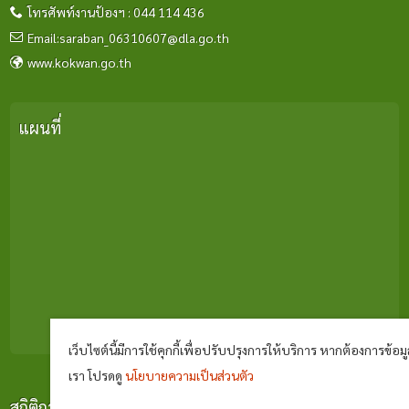
โทรศัพท์งานป้องฯ : 044 114 436
Email:saraban_06310607@dla.go.th
www.kokwan.go.th
แผนที่
เว็บไซต์นี้มีการใช้คุกกี้เพื่อปรับปรุงการให้บริการ หากต้องการข้อมูล
เรา โปรดดู
นโยบายความเป็นส่วนตัว
สถิติการเยี่ยมชม