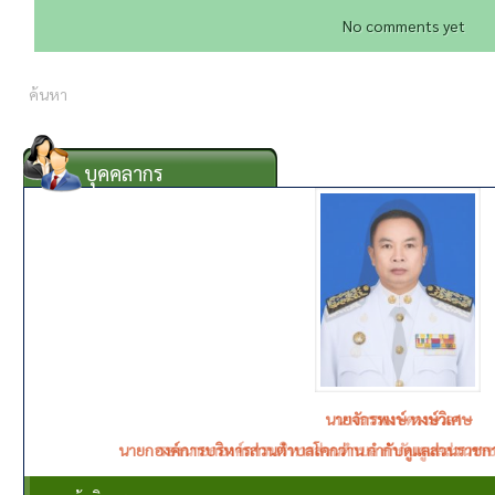
No comments yet
บุคคลากร
นางวรรณา ดวงมาลา
รองนายกองค์การบริหารส่วนตำบล กำกับดูแลส่วนราช