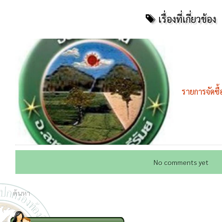
เรื่องที่เกี่ยวข้อง
รายการจัดซื
ก้าวหน้าการจั
22 เม.ย. 
No comments yet