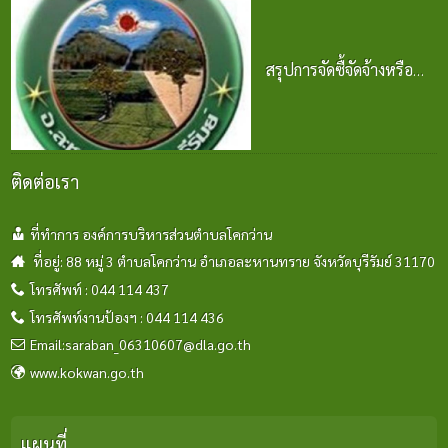
24 มิ.ย. 2569
สรุปการจัดซื้จัดจ้างหรือ
การจัดหาพัสดุ
ปีงบประมาณ พ.ศ. 2569
24 มิ.ย. 2569
ติดต่อเรา
ที่ทำการ องค์การบริหารส่วนตำบลโคกว่าน
ที่อยู่: 88 หมู่ 3 ตำบลโคกว่าน อำเภอละหานทราย จังหวัดบุรีรัมย์ 31170
โทรศัพท์ : 044 114 437
โทรศัพท์งานป้องฯ : 044 114 436
Email:saraban_06310607@dla.go.th
www.kokwan.go.th
แผนที่