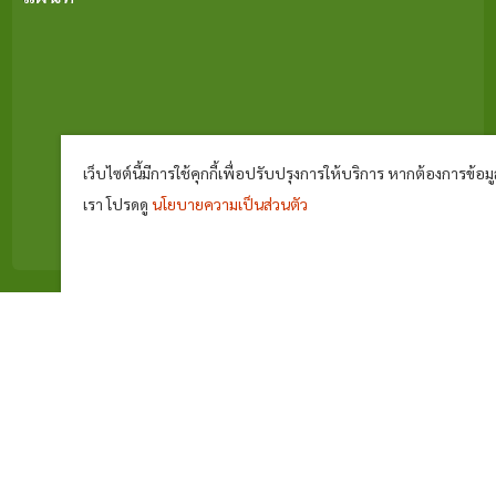
เว็บไซต์นี้มีการใช้คุกกี้เพื่อปรับปรุงการให้บริการ หากต้องการข้อมูล
เรา โปรดดู
นโยบายความเป็นส่วนตัว
^
สถิติการเยี่ยมชม
ผู้เยี่ยมชมทั้งหมด
745515
ผู้เยี่ยมชมวันนี้
2489
การดูหน้าเว็บ
77662