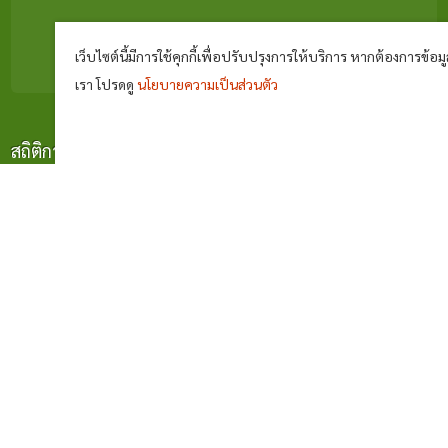
เว็บไซต์นี้มีการใช้คุกกี้เพื่อปรับปรุงการให้บริการ หากต้องการข้อมูล
เรา โปรดดู
นโยบายความเป็นส่วนตัว
สถิติการเยี่ยมชม
^
ผู้เยี่ยมชมทั้งหมด
737661
ผู้เยี่ยมชมวันนี้
1259
การดูหน้าเว็บ
19182
คนออนไลน์
0010
การแสดงผลหน้าเว็บไซต์จะสมบูรณ์ที่สุดสำหรับ Google Chrome และ Firefox สงวนลิขสิทธิ์
2562 โดย
องค์การบริหารส่วนตำบลโคกว่าน
page process
0.1095
วินาที (
7
quries.)